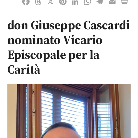
Facebook
Threads
X
Pinterest
LinkedIn
WhatsAp
Telegr
Emai
P
don Giuseppe Cascardi
nominato Vicario
Episcopale per la
Carità