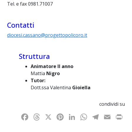
Tel. e fax 0981.71007
Contatti
diocesi.cassano@progettopolicoro.it
Struttura
Animatore II anno
Mattia
Nigro
Tutor:
Dott.ssa Valentina
Gioiella
condividi su
Facebook
Threads
X
Pinterest
LinkedIn
WhatsAp
Telegr
Emai
P