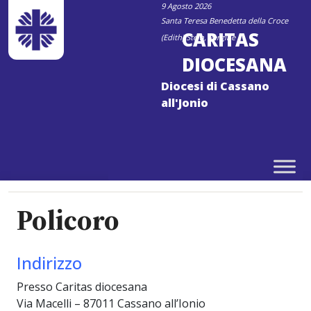
Skip
9 Agosto 2026
Santa Teresa Benedetta della Croce
to
CARITAS
(Edith) Stein, vergine
content
DIOCESANA
Diocesi di Cassano
all'Jonio
Policoro
Indirizzo
Presso Caritas diocesana
Via Macelli – 87011 Cassano all’Ionio