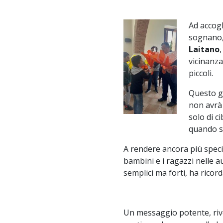
Ad accogl
sognano, 
Laitano
vicinanza
piccoli.
Questo ge
non avrà 
solo di c
quando sa
A rendere ancora più speci
bambini e i ragazzi nelle au
semplici ma forti, ha rico
Un messaggio potente, rivol