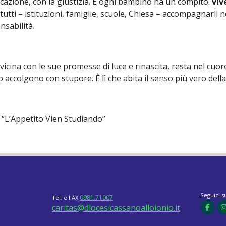
ducazione, con la giustizia. E ogni bambino ha un compito:
viv
 tutti – istituzioni, famiglie, scuole, Chiesa – accompagnarli 
sabilità.
vicina con le sue promesse di luce e rinascita, resta nel cuo
lo accolgono con stupore. È lì che abita il senso più vero dell
 “L’Appetito Vien Studiando”
Seguici s
0981.71007
Tel. e FAX
caritas@diocesicassanoalloionio.it