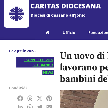
Skip
CARITAS DIOCESANA
to
content
Diocesi di Cassano all'Jonio
Ufficio
Fondazion
17 Aprile 2025
Un uovo di 
L'APPETITO VIEN
lavorano pe
STUDIANDO
NEWS
bambini del
Facebook
Threads
X
Pinterest
LinkedIn
WhatsApp
Telegram
Email