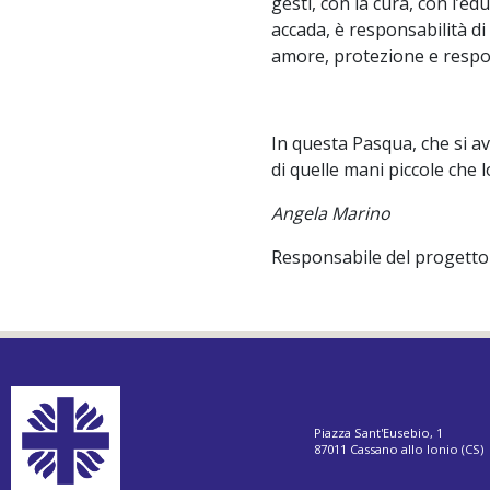
gesti, con la cura, con l’e
accada, è responsabilità di
amore, protezione e respon
In questa Pasqua, che si av
di quelle mani piccole che 
Angela Marino
Responsabile del progetto
Piazza Sant'Eusebio, 1
87011 Cassano allo Ionio (CS)