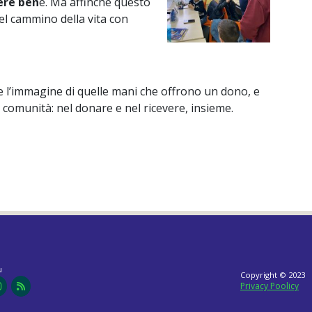
ere ben
e. Ma affinché questo
nel cammino della vita con
re l’immagine di quelle mani che offrono un dono, e
a comunità: nel donare e nel ricevere, insieme.
u
Copyright © 2023
Privacy Poolicy