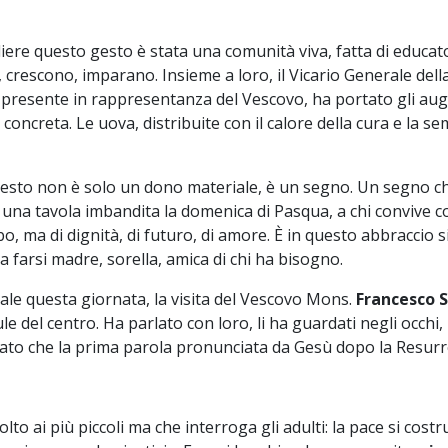
iere questo gesto è stata una comunità viva, fatta di educat
crescono, imparano. Insieme a loro, il Vicario Generale della
, presente in rappresentanza del Vescovo, ha portato gli augu
 concreta. Le uova, distribuite con il calore della cura e la sem
sto non è solo un dono materiale, è un segno. Un segno che 
una tavola imbandita la domenica di Pasqua, a chi convive co
ibo, ma di dignità, di futuro, di amore. È in questo abbraccio 
 farsi madre, sorella, amica di chi ha bisogno.
ale questa giornata, la visita del Vescovo Mons.
Francesco 
le del centro.
Ha parlato con loro, li ha guardati negli occhi, 
rdato che la prima parola pronunciata da Gesù dopo la Resurr
to ai più piccoli ma che interroga gli adulti: la pace si costr