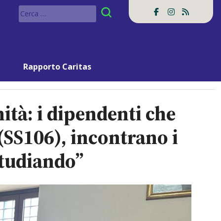
Ricerca
per:
Rapporto Caritas
tà: i dipendenti che
 (SS106), incontrano i
studiando”