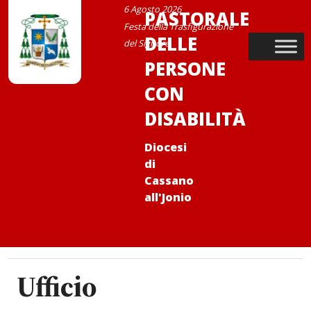
Skip
6 Agosto 2026
PASTORALE
to
Festa della Trasfigurazione
DELLE
content
del Signore
PERSONE
CON
DISABILITÀ
Diocesi
di
Cassano
all'Jonio
Ufficio