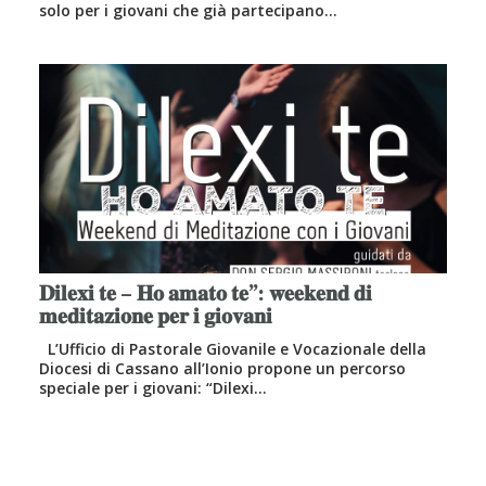
solo per i giovani che già partecipano…
𝐃𝐢𝐥𝐞𝐱𝐢 𝐭𝐞 – 𝐇𝐨 𝐚𝐦𝐚𝐭𝐨 𝐭𝐞”: 𝐰𝐞𝐞𝐤𝐞𝐧𝐝 𝐝𝐢
𝐦𝐞𝐝𝐢𝐭𝐚𝐳𝐢𝐨𝐧𝐞 𝐩𝐞𝐫 𝐢 𝐠𝐢𝐨𝐯𝐚𝐧𝐢
L’Ufficio di Pastorale Giovanile e Vocazionale della
Diocesi di Cassano all’Ionio propone un percorso
speciale per i giovani: “Dilexi…