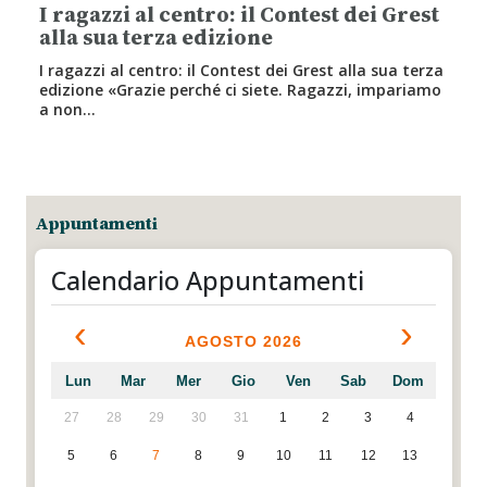
I ragazzi al centro: il Contest dei Grest
alla sua terza edizione
I ragazzi al centro: il Contest dei Grest alla sua terza
edizione «Grazie perché ci siete. Ragazzi, impariamo
a non…
Appuntamenti
Calendario Appuntamenti
‹
›
AGOSTO 2026
Lun
Mar
Mer
Gio
Ven
Sab
Dom
27
28
29
30
31
1
2
3
4
5
6
7
8
9
10
11
12
13