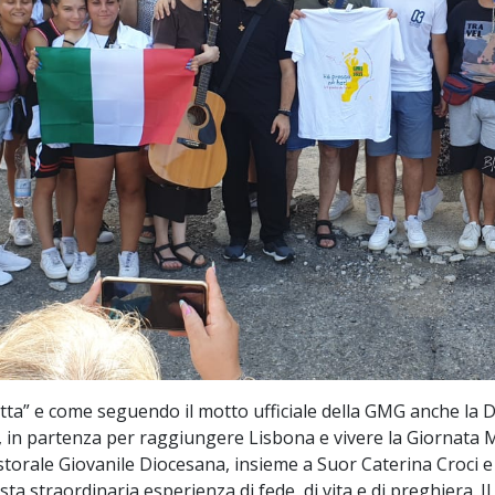
etta” e come seguendo il motto ufficiale della GMG anche la Di
te, in partenza per raggiungere Lisbona e vivere la Giornata
Pastorale Giovanile Diocesana, insieme a Suor Caterina Croci
sta straordinaria esperienza di fede, di vita e di preghiera. Il