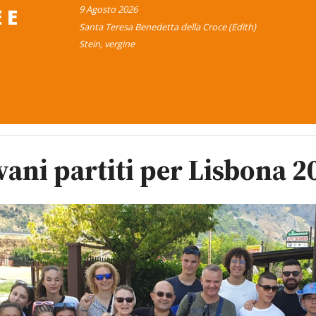
9 Agosto 2026
 E
Santa Teresa Benedetta della Croce (Edith)
Stein, vergine
ovani partiti per Lisbona 