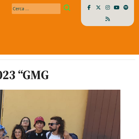
Ricerca
per:
2023 “GMG