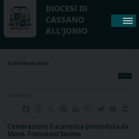
Skip
DIOCESI DI
to
CASSANO
content
ALL'JONIO
23 Febbraio 2026
NEWS
Facebook
Threads
X
Pinterest
LinkedIn
WhatsAp
Telegr
Emai
P
Celebrazione Eucaristica presieduta da
Mons. Francesco Savino