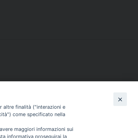
condividi su
altre finalità ("interazioni e
cità") come specificato nella
Facebook
Threads
X
Pinterest
LinkedIn
WhatsAp
Teleg
Ema
P
 avere maggiori informazioni sui
sta informativa proseguirai la