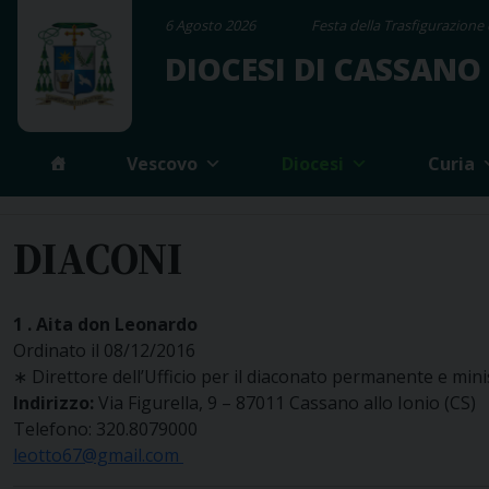
Skip
6 Agosto 2026
Festa della Trasfigurazione 
to
DIOCESI DI CASSANO
content
Vescovo
Diocesi
Curia
DIACONI
1 .
Aita don
Leonardo
Ordinato il 08/12/2016
∗ Direttore dell’Ufficio per il diaconato permanente e minist
Indirizzo:
Via Figurella, 9 – 87011 Cassano allo Ionio (CS)
Telefono: 320.8079000
leotto67@gmail.com