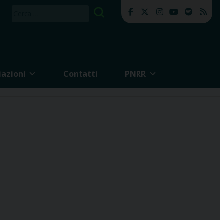
Ricerca
per:
iazioni
Contatti
PNRR