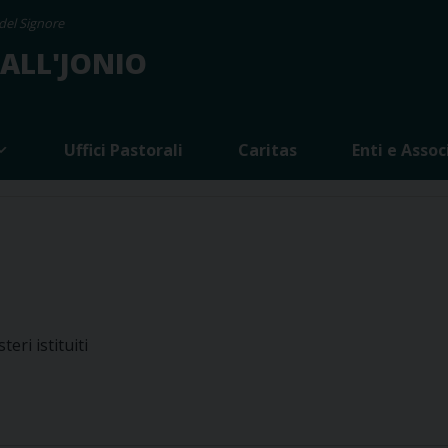
del Signore
 ALL'JONIO
Uffici Pastorali
Caritas
Enti e Assoc
eri istituiti