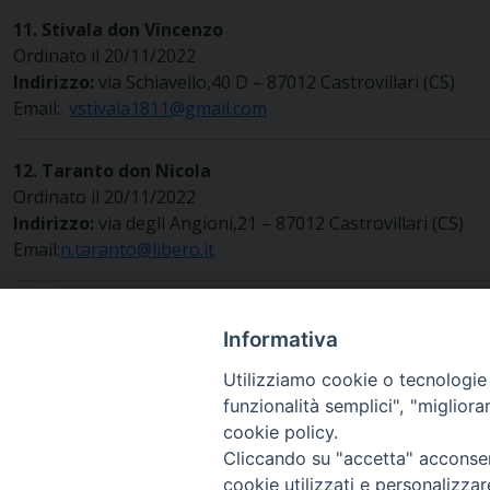
11. Stivala don Vincenzo
Ordinato il 20/11/2022
Indirizzo:
via Schiavello,40 D – 87012 Castrovillari (CS)
Email:
vstivala1811@gmail.com
12. Taranto don Nicola
Ordinato il 20/11/2022
Indirizzo:
via degli Angioni,21 – 87012 Castrovillari (CS)
Email:
n.taranto@libero.it
Informativa
Utilizziamo cookie o tecnologie s
funzionalità semplici", "miglior
cookie policy.
Cliccando su "accetta" acconsent
cookie utilizzati e personalizza