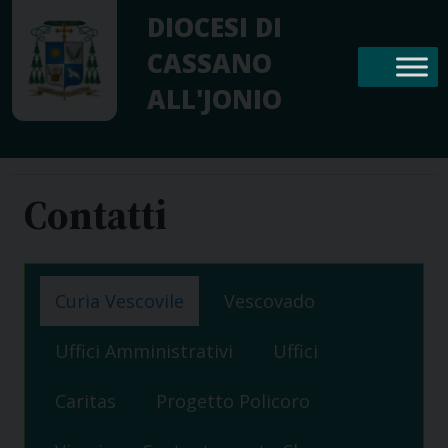
Skip
DIOCESI DI
to
CASSANO
content
ALL'JONIO
Contatti
Curia Vescovile
Vescovado
Uffici Amministrativi
Uffici
Caritas
Progetto Policoro