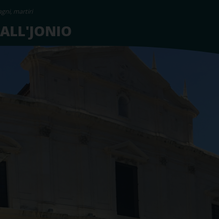
gni, martiri
 ALL'JONIO