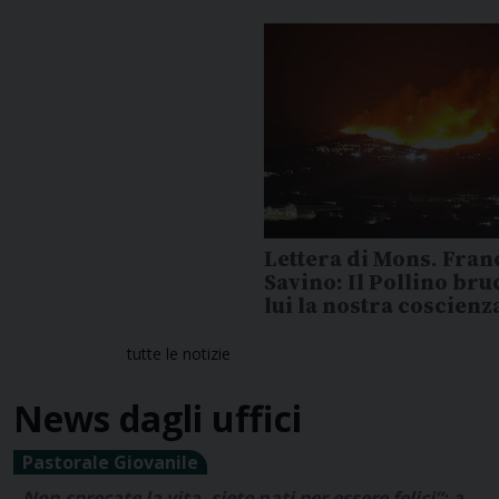
Lettera di Mons. Fran
Savino: Il Pollino bru
lui la nostra coscienz
tutte le notizie
News dagli uffici
Pastorale Giovanile
Non sprecate la vita, siete nati per essere felici”: a