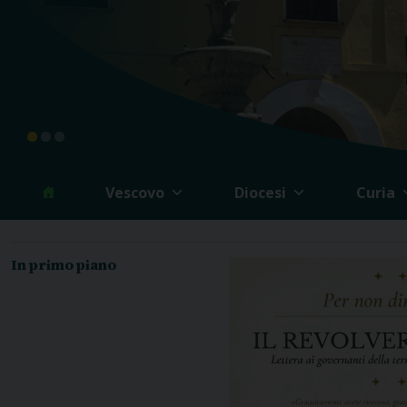
Vescovo
Diocesi
Curia
In primo piano