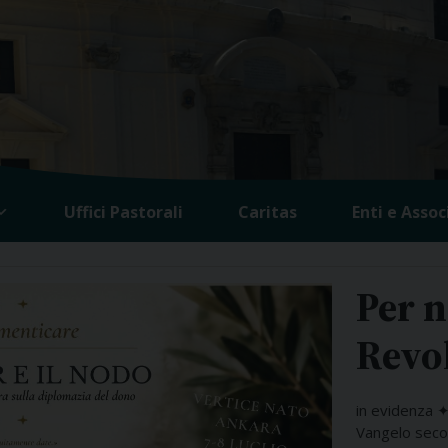
Uffici Pastorali
Caritas
Enti e Assoc
Per n
Revol
in evidenza 
Vangelo seco