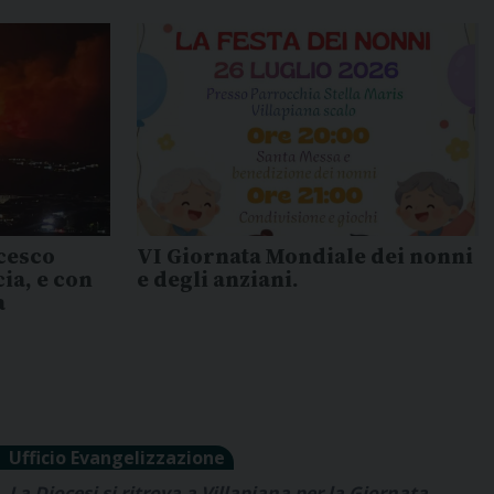
cesco
VI Giornata Mondiale dei nonni
cia, e con
e degli anziani.
a
Ufficio Evangelizzazione
La Diocesi si ritrova a Villapiana per la Giornata