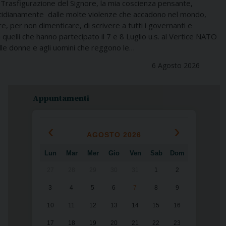
la Trasfigurazione del Signore, la mia coscienza pensante,
otidianamente dalle molte violenze che accadono nel mondo,
e, per non dimenticare, di scrivere a tutti i governanti e
 quelli che hanno partecipato il 7 e 8 Luglio u.s. al Vertice NATO
le donne e agli uomini che reggono le…
6 Agosto 2026
Appuntamenti
‹
›
AGOSTO 2026
Lun
Mar
Mer
Gio
Ven
Sab
Dom
27
28
29
30
31
1
2
3
4
5
6
7
8
9
10
11
12
13
14
15
16
17
18
19
20
21
22
23