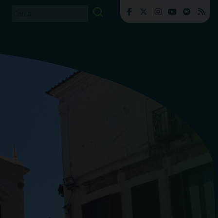
Ricerca
per: