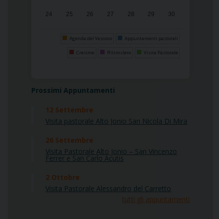
24
25
26
27
28
29
30
31
1
2
3
4
5
6
Agenda del Vescovo
Appuntamenti pastorali
Cresime
Ritiro clero
Visita Pastorale
Prossimi Appuntamenti
12
Settembre
Visita pastorale Alto Jonio San Nicola Di Mira
26
Settembre
Visita Pastorale Alto Jonio – San Vincenzo
Ferrer e San Carlo Acutis
2
Ottobre
Visita Pastorale Alessandro del Carretto
tutti gli appuntamenti
Pastorale della Salute
Pa
Visita del Vescovo all’ospedale di Castrovillari
A