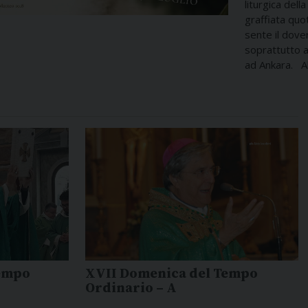
liturgica del
graffiata qu
sente il dover
soprattutto a
ad Ankara. Al
tempo
XVII Domenica del Tempo
Ordinario – A