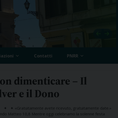
iazioni
Contatti
PNRR
on dimenticare – Il
ver e il Dono
✦ ✦ ✦ «Gratuitamente avete ricevuto, gratuitamente date.»
ndo Matteo 10,8 Mentre oggi celebriamo la solenne festa