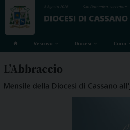
Skip
8 Agosto 2026
San Domenico, sacerdote
to
DIOCESI DI CASSANO
content
Vescovo
Diocesi
Curia
L’Abbraccio
Mensile della Diocesi di Cassano all