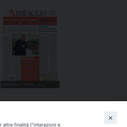
Abbraccio Ottobre 2022
condividi su
altre finalità ("interazioni e