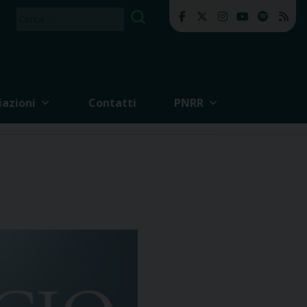
Ricerca
per:
iazioni
Contatti
PNRR