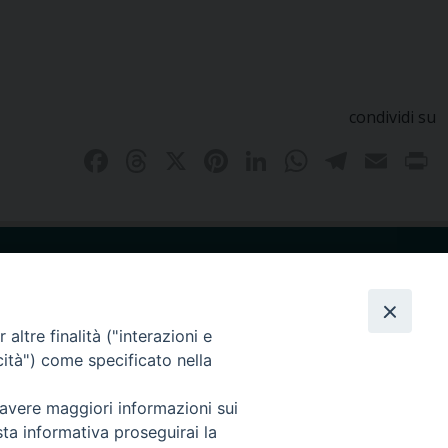
condividi su
Facebook
Threads
X
Pinterest
LinkedIn
WhatsAp
Teleg
Ema
P
guici su
Copyright © 2023 - 2024
Privacy Poolicy
altre finalità ("interazioni e
cità") come specificato nella
 avere maggiori informazioni sui
sta informativa proseguirai la