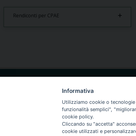
Rendiconti per CPAE
Seminario Giova
via Ginnasio 85
Informativa
87011 Cassano al
Utilizziamo cookie o tecnologie s
funzionalità semplici", "miglior
cookie policy.
Cliccando su "accetta" acconsent
cookie utilizzati e personalizza