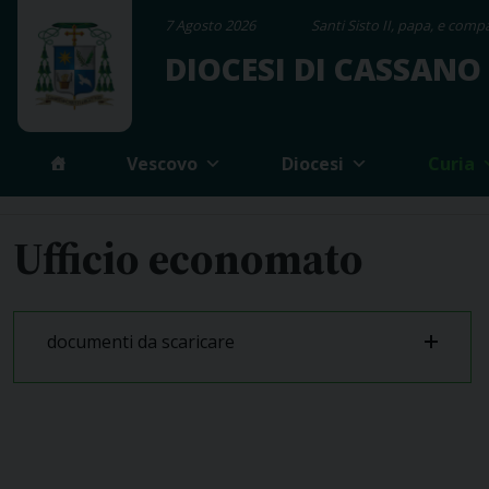
Skip
7 Agosto 2026
Santi Sisto II, papa, e compa
to
DIOCESI DI CASSANO
content
Vescovo
Diocesi
Curia
Ufficio economato
documenti da scaricare