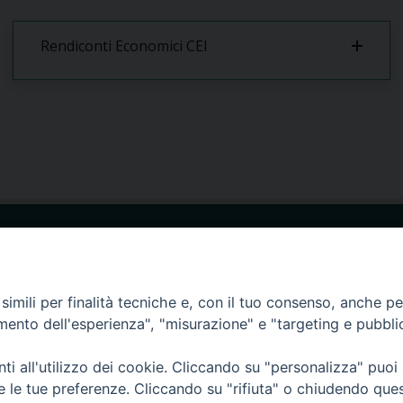
Rendiconti Economici CEI
Se
nni Paolo I
375.9066947
cell.
lo Ionio (CS)
imili per finalità tecniche e, con il tuo consenso, anche per 
amento dell'esperienza", "misurazione" e "targeting e pubbli
i all'utilizzo dei cookie. Cliccando su "personalizza" puoi
re le tue preferenze. Cliccando su "rifiuta" o chiudendo que