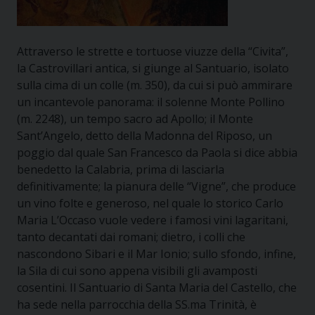
Attraverso le strette e tortuose viuzze della “Civita”,
la Castrovillari antica, si giunge al Santuario, isolato
sulla cima di un colle (m. 350), da cui si può ammirare
un incantevole panorama: il solenne Monte Pollino
(m. 2248), un tempo sacro ad Apollo; il Monte
Sant’Angelo, detto della Madonna del Riposo, un
poggio dal quale San Francesco da Paola si dice abbia
benedetto la Calabria, prima di lasciarla
definitivamente; la pianura delle “Vigne”, che produce
un vino folte e generoso, nel quale lo storico Carlo
Maria L’Occaso vuole vedere i famosi vini lagaritani,
tanto decantati dai romani; dietro, i colli che
nascondono Sibari e il Mar Ionio; sullo sfondo, infine,
la Sila di cui sono appena visibili gli avamposti
cosentini. Il Santuario di Santa Maria del Castello, che
ha sede nella parrocchia della SS.ma Trinità, è