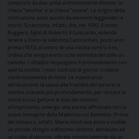
composto da due unità architettoniche distinte: la
chiesa “vecchia” e la chiesa “nuova”. Le origini della
costruzione sono avvolti da elementi leggendari e
storici. Si racconta, infatti, che, nel 1090, il conte
Ruggero, figlio di Roberto il Guiscardo, volendo
tenere a freno la indòmita Castrovillari, pochi anni
prima (1073) al centro di una rivolta contro il re,
ordina che venga eretto sulla sommità del colle un
castello. I cittadini respingono il provvedimento con
aperta ostilità. I muri costruiti di giorno crollano
misteriosamente di notte. Le maestranze
attribuiscono la causa alla friabilità del terreno e
mentre scavano più profondamente, per cercare la
roccia su cui gettare le basi del castello,
all’improvviso, emerge una parete affrescata con la
soave immagine della Madonna col Bambino. (Prima
del restauro, infatti, Maria mostrava ancora visibile
un piccolo sfregio sull’occhio sinistro, attribuito ad
un colpo di piccone, vibrato inconsciamente da un