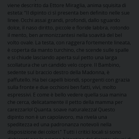
viene descritto da Ettore Miraglia, anima squisita di
esteta: “Il dipinto ci sì presenta ben definito nelle sue
linee. Occhi assai grandi, profondi, dallo sguardo
dolce, il naso diritto, piccole e floride labbra, rotondo
il mento, ben armonizzantesi nella soavità del bel
volto ovale. La testa, con raggera fortemente lineata,
è coperta da manto turchino, che scende sulle spalle
e si chiude lasciando aperta sul petto una larga
scollatura che un candido velo copre. Il Bambino,
sedente sul braccio destro della Madonna, è
paffutello. Ha bei capelli biondi, sporgenti con grazia
sulla fronte e due occhioni ben fatti, vivi, molto
espressivi. E come è bello vedere quella sua manina
che cerca, delicatamente il petto della mamma per
carezzarlo! Quanta. soave naturalezza! Questo
dipinto non è un capolavoro, ma rivela una
speditezza ed una padronanza notevoli nella
disposizione dei colori.” Tutti i critici locali si sono