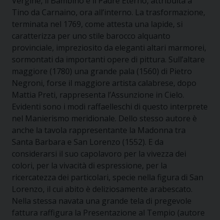
Vergine, il Bambino e il Padre Eterno, attribuita a
Tino da Carnaino, ora all’interno. La trasformazione,
terminata nel 1769, come attesta una lapide, si
caratterizza per uno stile barocco alquanto
provinciale, impreziosito da eleganti altari marmorei,
sormontati da importanti opere di pittura. Sull’altare
maggiore (1780) una grande pala (1560) di Pietro
Negroni, forse il maggiore artista calabrese, dopo
Mattia Preti, rappresenta l’Assunzione in Cielo.
Evidenti sono i modi raffaelleschi di questo interprete
nel Manierismo meridionale. Dello stesso autore è
anche la tavola rappresentante la Madonna tra
Santa Barbara e San Lorenzo (1552). E da
considerarsi il suo capolavoro per la vivezza dei
colori, per la vivacità di espressione, per la
ricercatezza dei particolari, specie nella figura di San
Lorenzo, il cui abito è deliziosamente arabescato.
Nella stessa navata una grande tela di pregevole
fattura raffigura la Presentazione al Tempio (autore