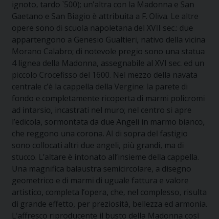
ignoto, tardo `500); un’altra con la Madonna e San
Gaetano e San Biagio è attribuita a F. Oliva. Le altre
opere sono di scuola napoletana del XVII sec.: due
appartengono a Genesio Gualtieri, nativo della vicina
Morano Calabro; di notevole pregio sono una statua
4 lignea della Madonna, assegnabile al XVI sec. ed un
piccolo Crocefisso del 1600. Nel mezzo della navata
centrale c’è la cappella della Vergine: la parete di
fondo e completamente ricoperta di marmi policromi
ad intarsio, incastrati nel muro; nel centro si apre
l’edicola, sormontata da due Angeli in marmo bianco,
che reggono una corona. AI di sopra del fastigio
sono collocati altri due angeli, più grandi, ma di
stucco. L’altare è intonato all’insieme della cappella.
Una magnifica balaustra semicircolare, a disegno
geometrico e di marmi di uguale fattura e valore
artistico, completa l’opera, che, nel complesso, risulta
di grande effetto, per preziosità, bellezza ed armonia.
L’affresco riproducente il busto della Madonna così