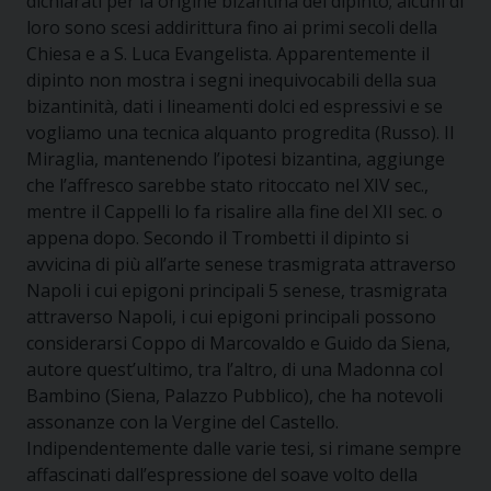
dichiarati per la origine bizantina del dipinto; alcuni di
loro sono scesi addirittura fino ai primi secoli della
Chiesa e a S. Luca Evangelista. Apparentemente il
dipinto non mostra i segni inequivocabili della sua
bizantinità, dati i lineamenti dolci ed espressivi e se
vogliamo una tecnica alquanto progredita (Russo). Il
Miraglia, mantenendo l’ipotesi bizantina, aggiunge
che l’affresco sarebbe stato ritoccato nel XIV sec.,
mentre il Cappelli lo fa risalire alla fine del XII sec. o
appena dopo. Secondo il Trombetti il dipinto si
avvicina di più all’arte senese trasmigrata attraverso
Napoli i cui epigoni principali 5 senese, trasmigrata
attraverso Napoli, i cui epigoni principali possono
considerarsi Coppo di Marcovaldo e Guido da Siena,
autore quest’ultimo, tra l’altro, di una Madonna col
Bambino (Siena, Palazzo Pubblico), che ha notevoli
assonanze con la Vergine del Castello.
Indipendentemente dalle varie tesi, si rimane sempre
affascinati dall’espressione del soave volto della