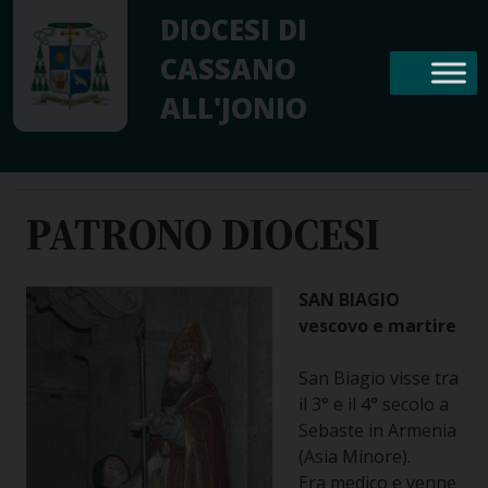
Skip
DIOCESI DI
to
CASSANO
content
ALL'JONIO
PATRONO DIOCESI
SAN BIAGIO
vescovo e martire
San Biagio visse tra
il 3° e il 4° secolo a
Sebaste in Armenia
(Asia Minore).
Era medico e venne