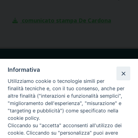
comunicato stampa De Cardona
Informativa
Utilizziamo cookie o tecnologie simili per
Seminario Giovanni Paolo I
finalità tecniche e, con il tuo consenso, anche per
via Ginnasio 85
altre finalità ("interazioni e funzionalità semplici",
87011 Cassano allo Ionio (CS)
"miglioramento dell'esperienza", "misurazione" e
"targeting e pubblicità") come specificato nella
375.9066947
cell.
cookie policy.
Cliccando su "accetta" acconsenti all'utilizzo dei
Seguici su
cookie. Cliccando su "personalizza" puoi avere