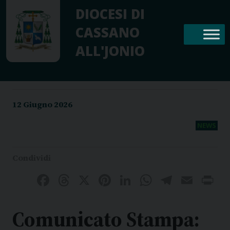
Skip
DIOCESI DI
to
CASSANO
content
ALL'JONIO
12 Giugno 2026
NEWS
Facebook
Threads
X
Pinterest
LinkedIn
WhatsAp
Telegr
Emai
P
Comunicato Stampa: