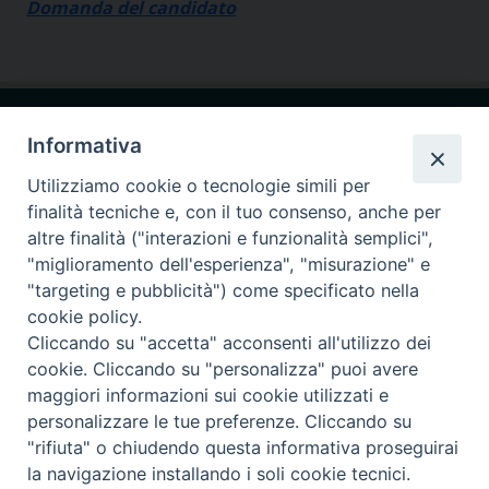
Domanda del candidato
Informativa
Utilizziamo cookie o tecnologie simili per
finalità tecniche e, con il tuo consenso, anche per
Seminario Giovanni Paolo I
altre finalità ("interazioni e funzionalità semplici",
via Ginnasio 85
87011 Cassano allo Ionio (CS)
"miglioramento dell'esperienza", "misurazione" e
"targeting e pubblicità") come specificato nella
375.9066947
cell.
cookie policy.
Cliccando su "accetta" acconsenti all'utilizzo dei
Seguici su
cookie. Cliccando su "personalizza" puoi avere
maggiori informazioni sui cookie utilizzati e
personalizzare le tue preferenze. Cliccando su
Privacy Poolicy
Copyright © 2023 - 2024
"rifiuta" o chiudendo questa informativa proseguirai
la navigazione installando i soli cookie tecnici.