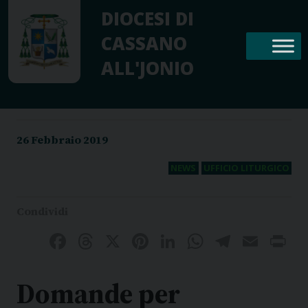
Skip
DIOCESI DI
to
CASSANO
content
ALL'JONIO
26 Febbraio 2019
NEWS
UFFICIO LITURGICO
Facebook
Threads
X
Pinterest
LinkedIn
WhatsAp
Telegr
Emai
P
Domande per