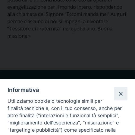
evangelizzazione per il mondo intero, rispondendo
alla chiamata del Signore “Eccomi manda me!” Auguri
perché ciascuno di noi si impegni a diventare
“Tessitore di Fraternità” nel quotidiano. Buona
missione.»
Informativa
Utilizziamo cookie o tecnologie simili per
finalità tecniche e, con il tuo consenso, anche per
Seminario Giovanni Paolo I
via Ginnasio 85
altre finalità ("interazioni e funzionalità semplici",
87011 Cassano allo Ionio (CS)
"miglioramento dell'esperienza", "misurazione" e
"targeting e pubblicità") come specificato nella
375.9066947
cell.