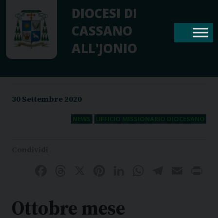
Skip
DIOCESI DI
to
CASSANO
content
ALL'JONIO
30 Settembre 2020
NEWS
UFFICIO MISSIONARIO DIOCESANO
Facebook
Threads
X
Pinterest
LinkedIn
WhatsAp
Telegr
Emai
P
Ottobre mese