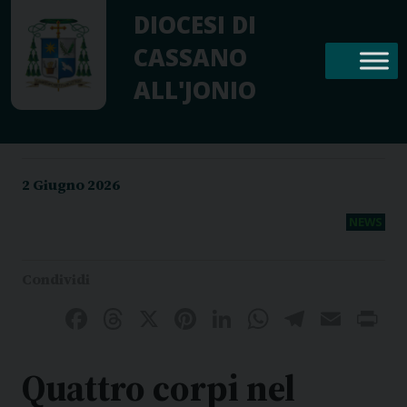
Skip
DIOCESI DI
to
CASSANO
content
ALL'JONIO
2 Giugno 2026
NEWS
Facebook
Threads
X
Pinterest
LinkedIn
WhatsAp
Telegr
Emai
P
Quattro corpi nel