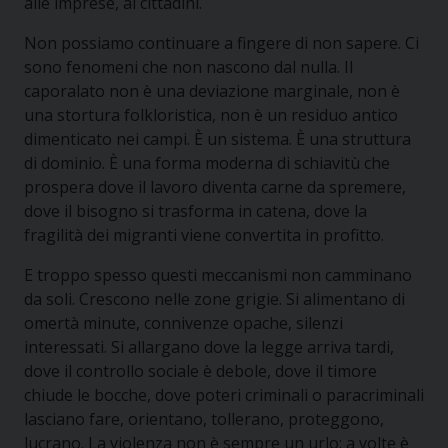
alle imprese, ai cittadini.
Non possiamo continuare a fingere di non sapere. Ci
sono fenomeni che non nascono dal nulla. Il
caporalato non è una deviazione marginale, non è
una stortura folkloristica, non è un residuo antico
dimenticato nei campi. È un sistema. È una struttura
di dominio. È una forma moderna di schiavitù che
prospera dove il lavoro diventa carne da spremere,
dove il bisogno si trasforma in catena, dove la
fragilità dei migranti viene convertita in profitto.
E troppo spesso questi meccanismi non camminano
da soli. Crescono nelle zone grigie. Si alimentano di
omertà minute, connivenze opache, silenzi
interessati. Si allargano dove la legge arriva tardi,
dove il controllo sociale è debole, dove il timore
chiude le bocche, dove poteri criminali o paracriminali
lasciano fare, orientano, tollerano, proteggono,
lucrano. La violenza non è sempre un urlo: a volte è