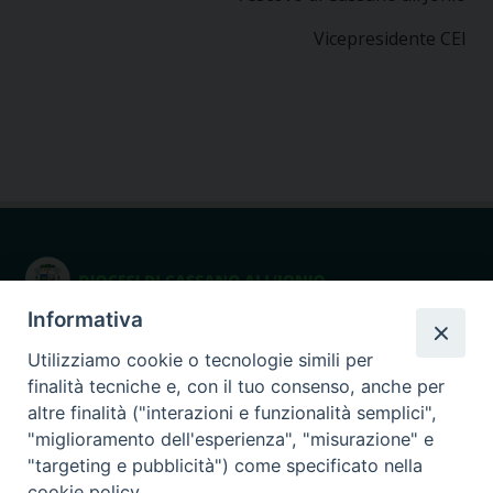
Vicepresidente CEI
Informativa
Seminario Giovanni Paolo I
Utilizziamo cookie o tecnologie simili per
via Ginnasio 85
87011 Cassano allo Ionio (CS)
finalità tecniche e, con il tuo consenso, anche per
altre finalità ("interazioni e funzionalità semplici",
375.9066947
cell.
"miglioramento dell'esperienza", "misurazione" e
"targeting e pubblicità") come specificato nella
Seguici su
cookie policy.