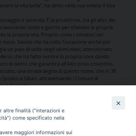
re la vita bella”, ha detto nella sua omelia il Vice
aggio e serenità. È la protettrice, tra gli altri, dei
che lavorando notte e giorno per sfamare le proprie
io la propria vita. Proprio come i minatori nel
 di mons. Savino che ha colto l’occasione anche per
già un paio di volte negli ultimi mesi, attenzionato
dersi, che ha fatto sentire la propria voce dando
uro di danni, che garantirà all’Alto jonio cosentino,
tracciato, una strada degna di questo nome, che in 38
 Spulico a Sibari, attraversando i Comuni di
ima e Cassano.
altre finalità ("interazioni e
cità") come specificato nella
 avere maggiori informazioni sui