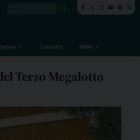
Ricerca
per:
iazioni
Contatti
PNRR
del Terzo Megalotto