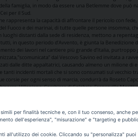
ella famiglia, in modo da essere una Betlemme dove può nasce
Cei per il Sud.
 rappresenta la capacità di affrontare il pericolo con fede, cor
i del Fuoco e dei marinai, di tutte quelle persone insomma, 
n luoghi distanti dalla sede di residenza, mettono a repentagl
ro tutti, in questo periodo d’Avvento, è giunta la Benedizione
amento dei lavori nel cantiere più grande d’Italia, purtroppo 
anizzata,”scomunicata” dal Vescovo Savino ed invitata a ravve
zzati dalle ditte appaltatrici, causando almeno un milione di e
 e tanti incidenti mortali che si sono consumati sul vecchio 
 due corsie per ogni senso di marcia, condurrà da Roseto Capo
sacce, Villapiana, Cerchiara di Calabria, Francavilla Maritt
’Jonio
imili per finalità tecniche e, con il tuo consenso, anche per 
amento dell'esperienza", "misurazione" e "targeting e pubbli
i all'utilizzo dei cookie. Cliccando su "personalizza" puoi