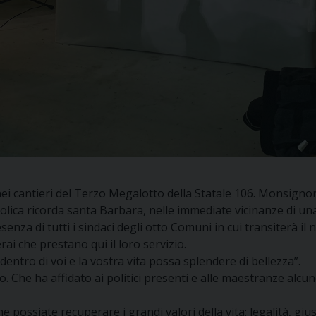
i cantieri del Terzo Megalotto della Statale 106. Monsignor
tolica ricorda santa Barbara, nelle immediate vicinanze di una
senza di tutti i sindaci degli otto Comuni in cui transiterà il 
ai che prestano qui il loro servizio.
entro di voi e la vostra vita possa splendere di bellezza”.
. Che ha affidato ai politici presenti e alle maestranze alcun
che possiate recuperare i grandi valori della vita: legalità, g