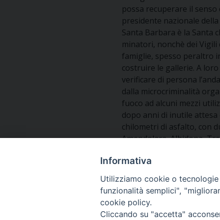
possa recuperare il senso d
presidente nazionale della 
Santa Barbara è la Santa che
minatori, nonchè dei Vigil
famiglie, spesso peraltro i
costruire le gallerie. A lo
verificare di persona l’and
dalla microcriminalità org
fuoco ad alcuni mezzi utili
dopo anni di inutile attesa
chilometri di asfalto, con
Amendolara, Albidona, Trebi
Rocco Gentile
Informativa
Portavoce
Ucs- Diocesi di Cassano all
Utilizziamo cookie o tecnologie s
funzionalità semplici", "miglior
cookie policy.
Cliccando su "accetta" acconsent