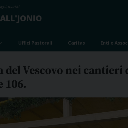
gni, martiri
 ALL'JONIO
Uffici Pastorali
Caritas
Enti e Assoc
 del Vescovo nei cantieri 
e 106.