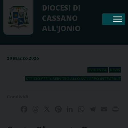
Skip
DIOCESI DI
to
CASSANO
content
ALL'JONIO
20 Marzo 2026
EVIDENZA
NEWS
UFFICIO PER IL SERVIZIO ALLO SVILUPPO INTEGRALE
Facebook
Threads
X
Pinterest
LinkedIn
WhatsAp
Telegr
Emai
P