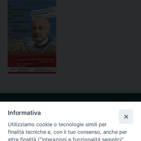
Informativa
Utilizziamo cookie o tecnologie simili per
finalità tecniche e, con il tuo consenso, anche per
Seminario Giovanni Paolo I
via Ginnasio 85
altre finalità ("interazioni e funzionalità semplici",