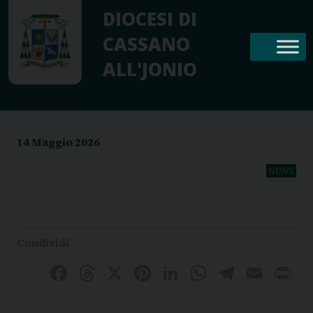
Skip
DIOCESI DI
to
CASSANO
content
ALL'JONIO
14 Maggio 2026
NEWS
Facebook
Threads
X
Pinterest
LinkedIn
WhatsAp
Telegr
Emai
P