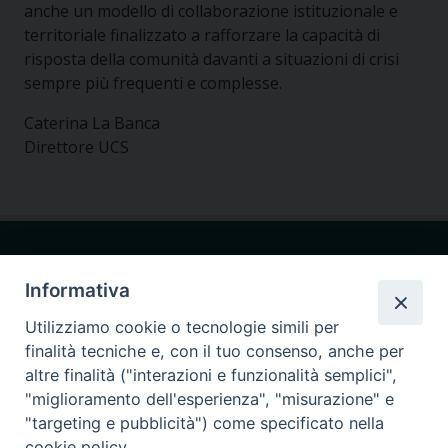
anche un modello di collaborazione istituzionale e
territoriale finalizzato a rafforzare la capacità di
risposta della comunità davanti a situazioni di crisi
sempre più frequenti e complesse.
Caterina La Banca
Direttore UCS
Informativa
Utilizziamo cookie o tecnologie simili per
Seminario Giovanni Paolo I
finalità tecniche e, con il tuo consenso, anche per
via Ginnasio 85
altre finalità ("interazioni e funzionalità semplici",
87011 Cassano allo Ionio (CS)
"miglioramento dell'esperienza", "misurazione" e
"targeting e pubblicità") come specificato nella
375.9066947
cell.
cookie policy.