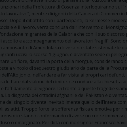
sco Savino che avrà modo di parlare sulla “custodia della dign
unzionari della Prefettura di Cosenza interloquiranno sul “ru
to lavorativo”, mentre dirigenti della Camera di Commercio
so”. Dopo il dibattito con i partecipanti, la kermesse modera
ociale e il lavoro, verrà conclusa dall’intervento di Monsig
fondazione migrantes della Calabria che con il suo discorso 
ascolto e accompagnamento dei lavoratori fragili”. Sono ormai
el camposanto di Amendolara dove sono state sistemate le qu
granti uccisi lo scorso 1 giugno, è diventato sede di pellegr
nare un fiore, davanti la porta della morgue, considerando ch
e a vincolo di sequestro giudiziario da parte della Procura d
 dell’Alto jonio, nell’andare a far visita ai propri cari defunti
 le bare dal vialone del cimitero e conduce alla chiesetta ad
e l’affidamento al Signore. Di fronte a queste tragedie siamo
La disgrazia dei cittadini afghani e del Pakistan è diventata 
 del singolo diventa inevitabilmente quello dell’intera comuni
li asiatici. Troppo forte la sofferenza fisica e emotiva per rim
prensorio stanno confermando di avere un cuore immenso, u
luso o emarginato. Per dirla con monsignor Francesco Savino