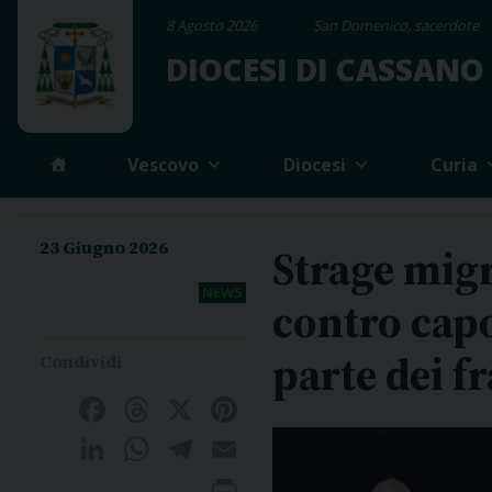
Skip
8 Agosto 2026
San Domenico, sacerdote
to
DIOCESI DI CASSANO
content
Vescovo
Diocesi
Curia
23 Giugno 2026
Strage migr
NEWS
contro capo
parte dei fr
Facebook
Threads
X
Pinterest
LinkedIn
WhatsApp
Telegram
Email
Print