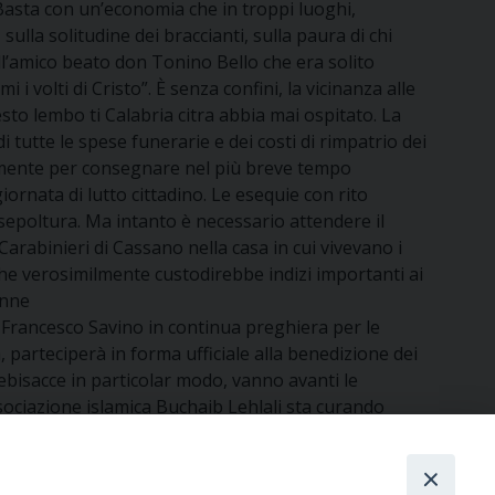
 “Basta con un’economia che in troppi luoghi,
 sulla solitudine dei braccianti, sulla paura di chi
ll’amico beato don Tonino Bello che era solito
i volti di Cristo”. È senza confini, la vicinanza alle
sto lembo ti Calabria citra abbia mai ospitato. La
 tutte le spese funerarie e dei costi di rimpatrio dei
acremente per consegnare nel più breve tempo
ornata di lutto cittadino. Le esequie con rito
 sepoltura. Ma intanto è necessario attendere il
arabinieri di Cassano nella casa in cui vivevano i
, che verosimilmente custodirebbe indizi importanti ai
enne
Francesco Savino in continua preghiera per le
, parteciperà in forma ufficiale alla benedizione dei
rebisacce in particolar modo, vanno avanti le
ociazione islamica Buchaib Lehlali sta curando
a dall’Asia meridionale per abbracciare i propri
aza, entrambi di 31 anni, presunti indiziati autori