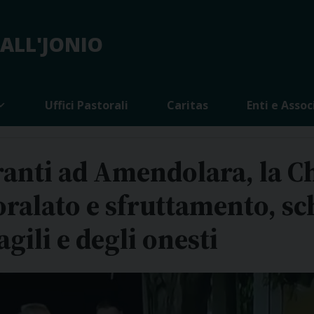
 ALL'JONIO
Uffici Pastorali
Caritas
Enti e Assoc
anti ad Amendolara, la Ch
ralato e sfruttamento, s
agili e degli onesti