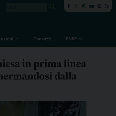
Ricerca
per:
iazioni
Contatti
PNRR
iesa in prima linea
chermandosi dalla