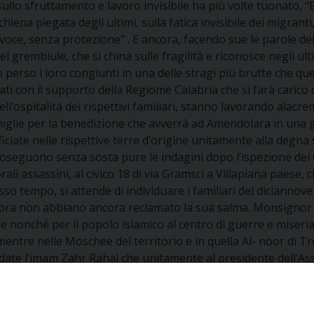
he sullo sfruttamento e lavoro invisibile ha più volte tuonato,
hiena piegata degli ultimi, sulla fatica invisibile dei migranti,
 voce, senza protezione” . E ancora, facendo sue le parole de
rembiule, che si china sulle fragilità e riconosce negli ultimi 
perso i loro congiunti in una delle stragi più brutte che que
i con il supporto della Regiome Calabria che si farà carico di
ell’ospitalità dei rispettivi familiari, stanno lavorando al
amiglie per la benedizione che avverrà ad Amendolara in una gi
iciate nelle rispettive terre d’origine unitamente alla degna
roseguono senza sosta pure le indagini dopo l’ispezione dei C
orali assassini, al civico 18 di via Gramsci a Villapiana paese
stesso tempo, si attende di individuare i familiari del diciannov
bra non abbiano ancora reclamato la sua salma. Monsignor 
lie nonché per il popolo islamico al centro di guerre e miseria
 mentre nelle Moschee del territorio e in quella Al- noor di T
ate l’imam Zahr Rahal che unitamente al presidente dell’Ass
 burocratiche nonché la logistica per i parenti giunti in Itali
 in un rogo che ha portato all’arresto di Safeer Ahmed e Ali R
orte degli sfortunati operai.