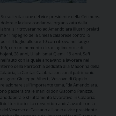
Su sollecitazione del vice presidente della Cei mons.
o dolore e la dura condanna, organizzata dalla
abra, si ritroveranno ad Amendolara illustri prelati
time “l’impegno della Chiesa calabrese contro lo
r il 4 luglio alle ore 10 con ritrovo nel luogo
ale 106, con un momento di raccoglimento e di
ojani, 28 anni, Ullah Ismat Qiemi, 19 anni, Safi
 nell’auto con la quale andavano a lavorare nei
’interno della Parrocchia dedicata alla Madonna della
Calabria, la Caritas Calabria con con il patrimonio
Monsignor Giuseppe Alberti, Vescovo di Oppido
he relazionare sull’importante tema, “da Amendolara,
rofono passerà tra le mani di don Giacomo Panizza,
manodopera e sfruttamento lavorativo in Calabria:
i del territorio. La convention andrà avanti con la
ole del Vescovo di Cassano all’jonio e vice presidente