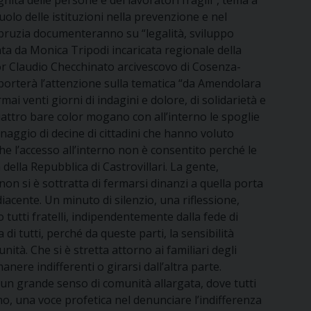
ità delle persone e dei lavoratori fragili”, tema a
olo delle istituzioni nella prevenzione e nel
 bruzia documenteranno su “legalità, sviluppo
ta da Monica Tripodi incaricata regionale della
nor Claudio Checchinato arcivescovo di Cosenza-
porterà l’attenzione sulla tematica “da Amendolara
 venti giorni di indagini e dolore, di solidarietà e
attro bare color mogano con all’interno le spoglie
inaggio di decine di cittadini che hanno voluto
e l’accesso all’interno non è consentito perché le
ella Repubblica di Castrovillari. La gente,
, non si è sottratta di fermarsi dinanzi a quella porta
iacente. Un minuto di silenzio, una riflessione,
 tutti fratelli, indipendentemente dalla fede di
di tutti, perché da queste parti, la sensibilità
tà. Che si è stretta attorno ai familiari degli
anere indifferenti o girarsi dall’altra parte.
n grande senso di comunità allargata, dove tutti
, una voce profetica nel denunciare l’indifferenza