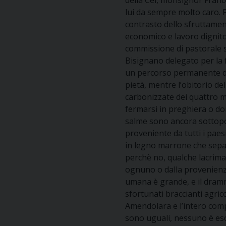
della Cei, monsignor France
lui da sempre molto caro. F
contrasto dello sfruttamen
economico e lavoro dignito
commissione di pastorale s
Bisignano delegato per la 
un percorso permanente di 
pietà, mentre l’obitorio d
carbonizzate dei quattro mi
fermarsi in preghiera o do
salme sono ancora sottopost
proveniente da tutti i paesi
in legno marrone che separa
perchè no, qualche lacrima 
ognuno o dalla provenienza. 
umana è grande, e il dramma
sfortunati braccianti agrico
Amendolara e l’intero com
sono uguali, nessuno è esc