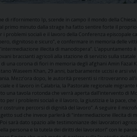
e di rifornimento Ip, scende in campo il mondo della Chiesa. 
l primo minuto dalla strage ha fatto sentire forte il propri
 problemi sociali e il lavoro della Conferenza episcopale cal
bero, dignitoso e sicuro”, e confermare in memoria delle vit
’intermediazione illecita di manodopera”. L’appuntamento è pe
iovani braccianti agricoli alla stazione di servizio sulla stat
di una corona di fiori in memoria degli afghani Amin Fazal Kh
istano Waseem Khan, 29 anni, barbaramente uccisi e arsi vivi
nia. Mezz’ora dopo, le autorità presenti si ritroveranno all
ciale e il lavoro in Calabria, la Pastorale regionale migrante 
to una tavola rotonda che verrà aperta dall’intervento di 
 per i problemi sociali e il lavoro, la giustizia e la pace, c
er costruire percorsi di dignità del lavoro”. A seguire il mic
etto sud che invece parlerà di “intermediazione illecita di 
Poi sarà dato spazio alle testimonianze dei lavoratori agricol
ella persona e la tutela dei diritti dei lavoratori” con le par