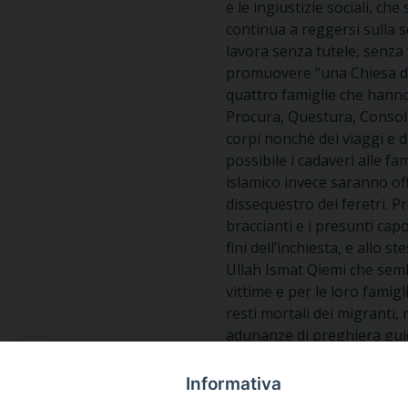
e le ingiustizie sociali, c
continua a reggersi sulla sc
lavora senza tutele, senza
promuovere “una Chiesa del g
quattro famiglie che hanno 
Procura, Questura, Consolat
corpi nonché dei viaggi e d
possibile i cadaveri alle f
islamico invece saranno off
dissequestro dei feretri. P
braccianti e i presunti cap
fini dell’inchiesta, e allo 
Ullah Ismat Qiemi che sem
vittime e per le loro famig
resti mortali dei migranti,
adunanze di preghiera guid
anche le pratiche e pastoie
defunti tragicamente periti
Informativa
della brutale condanna a m