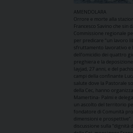
AMENDOLARA
Orrore e morte alla stazion
Francesco Savino che sin da
Commissione regionale per i
per predicare “un lavoro li
sfruttamento lavorativo e l
dell’omicidio dei quattro g
preghiera e la deposizione 
Iayjad, 27 anni, e del pach
campi della confinante Luca
salute dove la Pastorale so
della Cec, hanno organizza
Mamertina- Palmi e delegato
un ascolto del territorio p
fondatore di Comunità prog
dimensioni e prospettive”. 
discussione sulla “dignità d