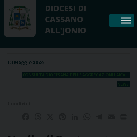
Skip
DIOCESI DI
to
CASSANO
content
ALL'JONIO
13 Maggio 2026
CONSULTA DIOCESANA DELLE AGGREGAZIONI LAICALI
NEWS
Facebook
Threads
X
Pinterest
LinkedIn
WhatsAp
Telegr
Emai
P