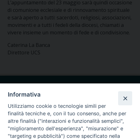
L’appuntamento del 23 maggio sarà quindi occasione
di comunione ecclesiale e di rinnovamento spirituale
e sarà aperto a tutti: sacerdoti, religiosi, associazioni,
movimenti e a tutti i fedeli della diocesi, chiamati a
vivere insieme un momento di fede e di condivisione.
Caterina La Banca
Direttore UCS
Informativa
Utilizziamo cookie o tecnologie simili per
finalità tecniche e, con il tuo consenso, anche per
Seminario Giovanni Paolo I
via Ginnasio 85
altre finalità ("interazioni e funzionalità semplici",
87011 Cassano allo Ionio (CS)
"miglioramento dell'esperienza", "misurazione" e
"targeting e pubblicità") come specificato nella
375.9066947
cell.