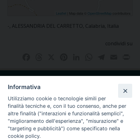
Leaflet
| Map data ©
OpenStreetMap
contributors
-, ALESSANDRIA DEL CARRETTO, Calabria, Italia
condividi su
Facebook
Threads
X
Pinterest
LinkedIn
WhatsAp
Telegr
Emai
P
Informativa
Utilizziamo cookie o tecnologie simili per
finalità tecniche e, con il tuo consenso, anche per
Seminario Giovanni Paolo I
altre finalità ("interazioni e funzionalità semplici",
via Ginnasio 85
87011 Cassano allo Ionio (CS)
"miglioramento dell'esperienza", "misurazione" e
"targeting e pubblicità") come specificato nella
375.9066947
cell.
cookie policy.