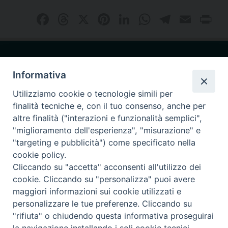
Facebook
Threads
X
Pinterest
LinkedIn
WhatsAp
Telegr
Emai
P
Informativa
Utilizziamo cookie o tecnologie simili per
Seminario Giovanni Paolo I
finalità tecniche e, con il tuo consenso, anche per
via Ginnasio 85
altre finalità ("interazioni e funzionalità semplici",
87011 Cassano allo Ionio (CS)
"miglioramento dell'esperienza", "misurazione" e
"targeting e pubblicità") come specificato nella
375.9066947
cell.
cookie policy.
Cliccando su "accetta" acconsenti all'utilizzo dei
Seguici su
cookie. Cliccando su "personalizza" puoi avere
maggiori informazioni sui cookie utilizzati e
personalizzare le tue preferenze. Cliccando su
Privacy Poolicy
Copyright © 2023 - 2024
"rifiuta" o chiudendo questa informativa proseguirai