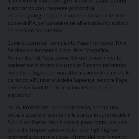
il pensiero di molti teologi e filosofi cristiani stanno
elaborando con crescente profondità
un’antropologia capace di confrontarsi con le sfide
poste dall’IA, senza cedere né all’entusiasmo acritico
né al rifiuto aprioristico.
Come sosteneva il compianto Papa Francesco, l’IA è
fascinosa e tremenda. L’enciclica “Magnifica
Humanitas” di Papa Leone XIV con discernimento
sapienziale ci esorta a custodire l’umano nel tempo
delle tecnologie. Con una affermazione direi mirabile,
parlando all’Università della Sapienza, sempre Papa
Leone XIV ha detto: “Noi siamo desiderio, non
algoritmo”.
In Lei, Professore, la Calabria torna, ancora una
volta, a essere presente nelle stanze in cui si decide il
futuro del Paese. Non è cosa di poco conto, per una
terra che troppo spesso vede i suoi figli migliori
costretti a portare altrove il frutto del loro ingegno.