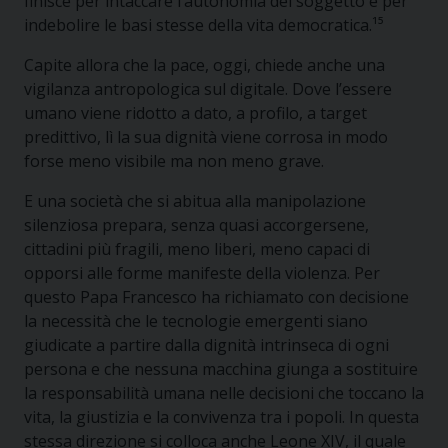
finisce per intaccare l’autonomia del soggetto e per
indebolire le basi stesse della vita democratica.¹⁵
Capite allora che la pace, oggi, chiede anche una
vigilanza antropologica sul digitale. Dove l’essere
umano viene ridotto a dato, a profilo, a target
predittivo, lì la sua dignità viene corrosa in modo
forse meno visibile ma non meno grave.
E una società che si abitua alla manipolazione
silenziosa prepara, senza quasi accorgersene,
cittadini più fragili, meno liberi, meno capaci di
opporsi alle forme manifeste della violenza. Per
questo Papa Francesco ha richiamato con decisione
la necessità che le tecnologie emergenti siano
giudicate a partire dalla dignità intrinseca di ogni
persona e che nessuna macchina giunga a sostituire
la responsabilità umana nelle decisioni che toccano la
vita, la giustizia e la convivenza tra i popoli. In questa
stessa direzione si colloca anche Leone XIV, il quale