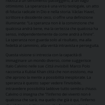
ridotta a un sentimento passeggero, a un vago
ottimismo. La speranza è una virtù teologale, un atto
di fiducia radicale in Dio e nella storia. Václav Havel,
scrittore e dissidente ceco, ci offre una definizione
illuminante: “La speranza non è la convinzione che
qualcosa andrà bene, ma la certezza che qualcosa ha
senso, indipendentemente da come andrà a finire”.
La speranza non guarda solo al risultato, ma alla
fedeltà al cammino, alla verità intravista e perseguita.
Questa visione si intreccia con la capacità di
immaginare un mondo diverso, come suggerisce
Italo Calvino nelle sue
Città invisibili
. Marco Polo
racconta a Kublai Khan città che non esistono, ma
che aprono la mente a possibilità inesplorate. La
speranza è questo: saper vedere l’invisibile,
intravedere possibilità laddove tutto sembra chiuso.
Calvino ci insegna che “l’inferno dei viventi non è
qualcosa che sarà, ma quello che già è qui, l’inferno