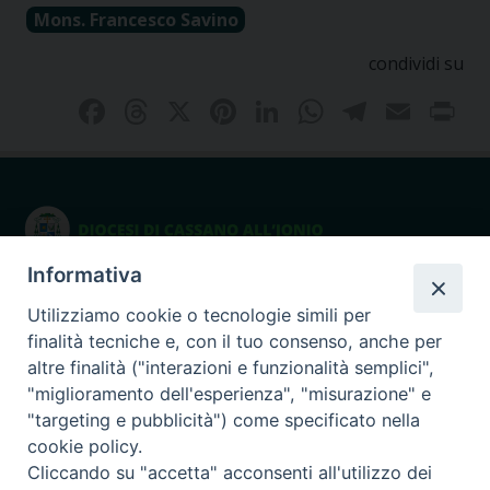
Mons. Francesco Savino
condividi su
Facebook
Threads
X
Pinterest
LinkedIn
WhatsAp
Telegr
Emai
P
Informativa
Seminario Giovanni Paolo I
via Ginnasio 85
Utilizziamo cookie o tecnologie simili per
87011 Cassano allo Ionio (CS)
finalità tecniche e, con il tuo consenso, anche per
altre finalità ("interazioni e funzionalità semplici",
375.9066947
cell.
"miglioramento dell'esperienza", "misurazione" e
"targeting e pubblicità") come specificato nella
Seguici su
cookie policy.
Cliccando su "accetta" acconsenti all'utilizzo dei