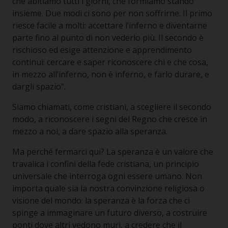
che abitiamo tutti i giorni, che formiamo stando
insieme. Due modi ci sono per non soffrirne. Il primo
riesce facile a molti: accettare l’inferno e diventarne
parte fino al punto di non vederlo più. Il secondo è
rischioso ed esige attenzione e apprendimento
continui: cercare e saper riconoscere chi e che cosa,
in mezzo all’inferno, non è inferno, e farlo durare, e
dargli spazio”.
Siamo chiamati, come cristiani, a scegliere il secondo
modo, a riconoscere i segni del Regno che cresce in
mezzo a noi, a dare spazio alla speranza.
Ma perché fermarci qui? La speranza è un valore che
travalica i confini della fede cristiana, un principio
universale che interroga ogni essere umano. Non
importa quale sia la nostra convinzione religiosa o
visione del mondo: la speranza è la forza che ci
spinge a immaginare un futuro diverso, a costruire
ponti dove altri vedono muri, a credere che il