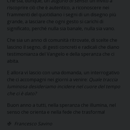
Che sia, dunque, un
augurio di senso
: un invito a
riscoprire ciò che è autentico, a riconoscere nei
frammenti del quotidiano i segni di un disegno più
grande, a lasciare che ogni gesto si carichi di
significato, perché nulla sia banale, nulla sia vano.
Che sia un anno di comunità ritrovate, di scelte che
lascino il segno, di gesti concreti e radicali che diano
testimonianza del Vangelo e della speranza che ci
abita.
E allora vi lascio con una domanda, un interrogativo
che ci accompagni nei giorni a venire:
Quale traccia
luminosa desideriamo incidere nel cuore del tempo
che ci è dato?
Buon anno a tutti, nella speranza che illumina, nel
senso che orienta e nella fede che trasforma!
✠
Francesco Savino