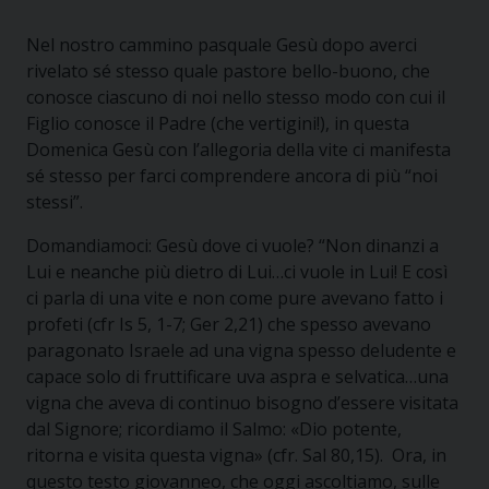
Nel nostro cammino pasquale Gesù dopo averci
rivelato sé stesso quale pastore bello-buono, che
conosce ciascuno di noi nello stesso modo con cui il
Figlio conosce il Padre (che vertigini!), in questa
Domenica Gesù con l’allegoria della vite ci manifesta
sé stesso per farci comprendere ancora di più “noi
stessi”.
Domandiamoci: Gesù dove ci vuole? “Non dinanzi a
Lui e neanche più dietro di Lui…ci vuole in Lui! E così
ci parla di una vite e non come pure avevano fatto i
profeti (cfr Is 5, 1-7; Ger 2,21) che spesso avevano
paragonato Israele ad una vigna spesso deludente e
capace solo di fruttificare uva aspra e selvatica…una
vigna che aveva di continuo bisogno d’essere visitata
dal Signore; ricordiamo il Salmo: «Dio potente,
ritorna e visita questa vigna» (cfr. Sal 80,15). Ora, in
questo testo giovanneo, che oggi ascoltiamo, sulle