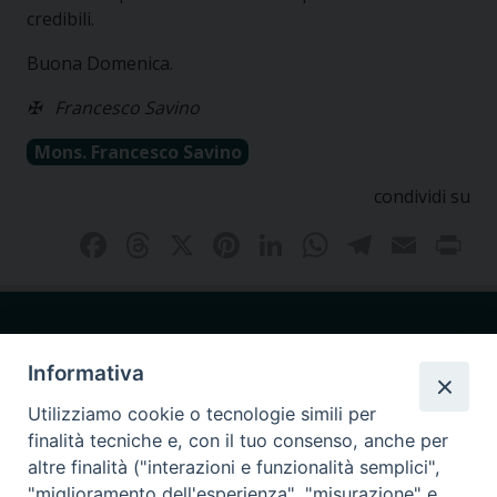
credibili.
Buona Domenica.
✠
Francesco Savino
Mons. Francesco Savino
condividi su
Facebook
Threads
X
Pinterest
LinkedIn
WhatsAp
Telegr
Emai
P
Informativa
Utilizziamo cookie o tecnologie simili per
Seminario Giovanni Paolo I
finalità tecniche e, con il tuo consenso, anche per
via Ginnasio 85
87011 Cassano allo Ionio (CS)
altre finalità ("interazioni e funzionalità semplici",
"miglioramento dell'esperienza", "misurazione" e