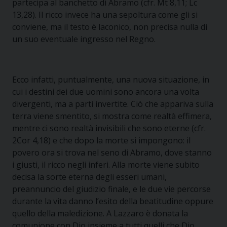
partecipa al banchetto di Abramo (cfr. Mt 8,11; Lc
13,28). Il ricco invece ha una sepoltura come gli si
conviene, ma il testo è laconico, non precisa nulla di
un suo eventuale ingresso nel Regno.
Ecco infatti, puntualmente, una nuova situazione, in
cui i destini dei due uomini sono ancora una volta
divergenti, ma a parti invertite. Ciò che appariva sulla
terra viene smentito, si mostra come realtà effimera,
mentre ci sono realtà invisibili che sono eterne (cfr.
2Cor 4,18) e che dopo la morte si impongono: il
povero ora si trova nel seno di Abramo, dove stanno
i giusti, il ricco negli inferi. Alla morte viene subito
decisa la sorte eterna degli esseri umani,
preannuncio del giudizio finale, e le due vie percorse
durante la vita danno l’esito della beatitudine oppure
quello della maledizione. A Lazzaro è donata la
comunione con Dio insieme a tutti quelli che Dio