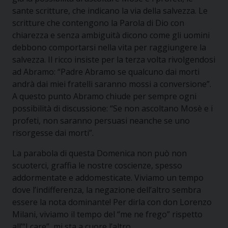
sante scritture, che indicano la via della salvezza. Le
scritture che contengono la Parola di Dio con
chiarezza e senza ambiguità dicono come gli uomini
debbono comportarsi nella vita per raggiungere la
salvezza. Il ricco insiste per la terza volta rivolgendosi
ad Abramo: “Padre Abramo se qualcuno dai morti
andrà dai miei fratelli saranno mossi a conversione”.
A questo punto Abramo chiude per sempre ogni
possibilità di discussione: “Se non ascoltano Mosè e i
profeti, non saranno persuasi neanche se uno
risorgesse dai morti”.
La parabola di questa Domenica non può non
scuoterci, graffia le nostre coscienze, spesso
addormentate e addomesticate. Viviamo un tempo
dove l’indifferenza, la negazione dell’altro sembra
essere la nota dominante! Per dirla con don Lorenzo
Milani, viviamo il tempo del “me ne frego” rispetto
all’“I care”, mi sta a cuore l’altro.