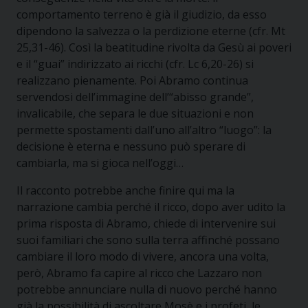
comportamento terreno è già il giudizio, da esso
dipendono la salvezza o la perdizione eterne (cfr. Mt
25,31-46). Così la beatitudine rivolta da Gesù ai poveri
e il “guai” indirizzato ai ricchi (cfr. Lc 6,20-26) si
realizzano pienamente. Poi Abramo continua
servendosi dell’immagine dell’“abisso grande”,
invalicabile, che separa le due situazioni e non
permette spostamenti dall’uno all’altro “luogo”: la
decisione è eterna e nessuno può sperare di
cambiarla, ma si gioca nell’oggi…
Il racconto potrebbe anche finire qui ma la
narrazione cambia perché il ricco, dopo aver udito la
prima risposta di Abramo, chiede di intervenire sui
suoi familiari che sono sulla terra affinché possano
cambiare il loro modo di vivere, ancora una volta,
però, Abramo fa capire al ricco che Lazzaro non
potrebbe annunciare nulla di nuovo perché hanno
già la possibilità di ascoltare Mosè e i profeti, le