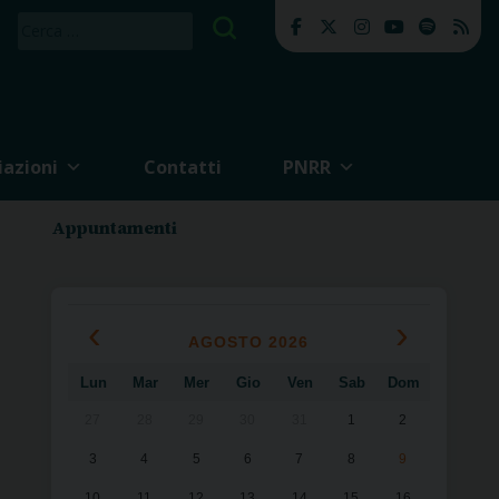
Ricerca
per:
iazioni
Contatti
PNRR
Appuntamenti
‹
›
AGOSTO 2026
Lun
Mar
Mer
Gio
Ven
Sab
Dom
27
28
29
30
31
1
2
3
4
5
6
7
8
9
10
11
12
13
14
15
16