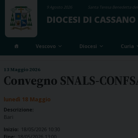
Skip
9 Agosto 2026
Santa Teresa Benedetta dell
to
DIOCESI DI CASSANO
content
Vescovo
Diocesi
Curia
13 Maggio 2026
Convegno SNALS-CONFS
lunedì
18
Maggio
Descrizione:
Bari
Inizio:
18/05/2026 10:30
Fine:
18/05/2026 13:00