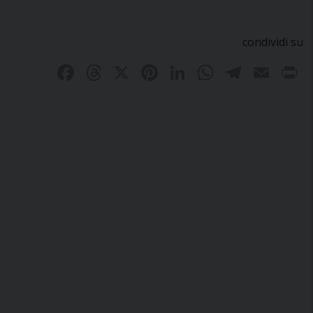
condividi su
Facebook
Threads
X
Pinterest
LinkedIn
WhatsAp
Teleg
Ema
P