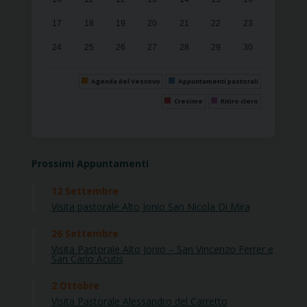
17
18
19
20
21
22
23
24
25
26
27
28
29
30
p
ram
il
rint
31
1
2
3
4
5
6
Agenda del Vescovo
Appuntamenti pastorali
Cresime
Ritiro clero
Prossimi Appuntamenti
12
Settembre
Visita pastorale Alto Jonio San Nicola Di Mira
26
Settembre
Visita Pastorale Alto Jonio – San Vincenzo Ferrer e
San Carlo Acutis
2
Ottobre
Visita Pastorale Alessandro del Carretto