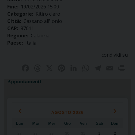
Fine:
19/02/2026 15:00
Categorie:
Ritiro clero
Città:
Cassano all'Ionio
CAP:
87011
Regione:
Calabria
Paese:
Italia
condividi su
Facebook
Threads
X
Pinterest
LinkedIn
WhatsAp
Telegr
Emai
P
Appuntamenti
‹
›
AGOSTO 2026
Lun
Mar
Mer
Gio
Ven
Sab
Dom
27
28
29
30
31
1
2