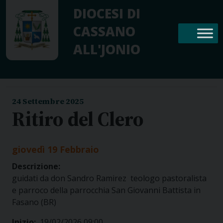
Skip
DIOCESI DI
to
CASSANO
content
ALL'JONIO
24 Settembre 2025
Ritiro del Clero
giovedì
19
Febbraio
Descrizione:
guidati da don Sandro Ramirez teologo pastoralista
e parroco della parrocchia San Giovanni Battista in
Fasano (BR)
Inizio:
19/02/2026 09:00