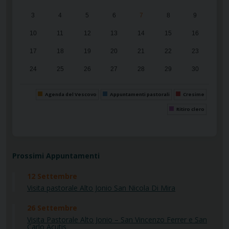
3
4
5
6
7
8
9
10
11
12
13
14
15
16
17
18
19
20
21
22
23
24
25
26
27
28
29
30
31
1
2
3
4
5
6
Agenda del Vescovo
Appuntamenti pastorali
Cresime
Ritiro clero
Prossimi Appuntamenti
12
Settembre
Visita pastorale Alto Jonio San Nicola Di Mira
26
Settembre
Visita Pastorale Alto Jonio – San Vincenzo Ferrer e San
Carlo Acutis